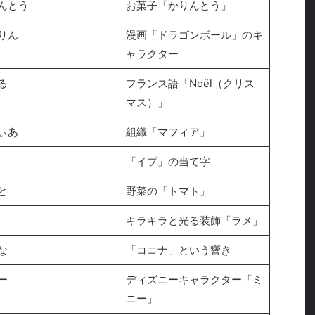
んとう
お菓子「かりんとう」
りん
漫画「ドラゴンボール」のキ
ャラクター
る
フランス語「Noël（クリス
マス）」
ぃあ
組織「マフィア」
「イブ」の当て字
と
野菜の「トマト」
キラキラと光る装飾「ラメ」
な
「ココナ」という響き
ー
ディズニーキャラクター「ミ
ニー」