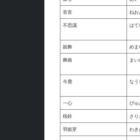
音音
ねお
不思議
はて
姫舞
めま
舞曲
まい
今鹿
なう
一心
ぴゅ
桜鈴
さり
羽姫芽
わき