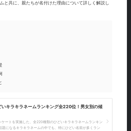
ムと共に、親たちが名付けた理由について詳しく解説し
景
例
と
ひどいキラキラネームランキング全220位！男女別の傾
ンケートを実施した、全220種類のひどいキラキラネームランキン
話題になるキラキラネームの中でも、特にひどい名前が多くラン