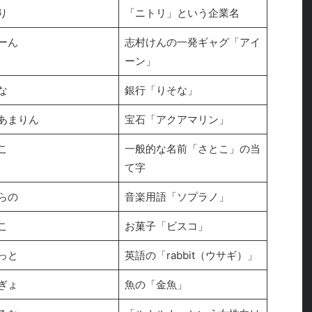
り
「ニトリ」という企業名
ーん
志村けんの一発ギャグ「アイ
ーン」
な
銀行「りそな」
あまりん
宝石「アクアマリン」
こ
一般的な名前「さとこ」の当
て字
らの
音楽用語「ソプラノ」
こ
お菓子「ビスコ」
っと
英語の「rabbit（ウサギ）」
ぎょ
魚の「金魚」