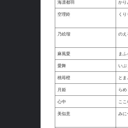
海凛都羽
かり
空理鈴
くり
乃絵瑠
のえ
麻風愛
まふ
愛舞
いぶ
桃苺橙
とま
月姫
らめ
心中
ここ
美似意
みに