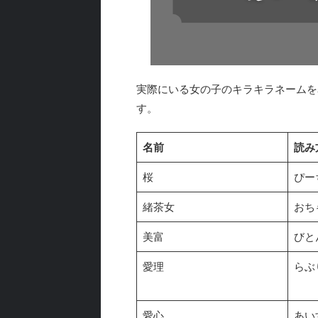
実際にいる女の子のキラキラネームを
す。
名前
読み
桜
ぴー
緒茶女
おち
美富
びと
愛理
らぶ
愛心
あい