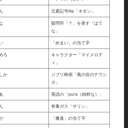
ん
元素記号Ne「ネオン」
な
疑問符「？」を表す「はて
な」
い
「めまい」の当て字
めろ
キャラクター「マイメロデ
ィ」
しか
ジブリ映画「風の谷のナウシ
カ」
あ
英語の「pure（純粋な）」
ん
有毒ガス「サリン」
が
「腋臭」の当て字