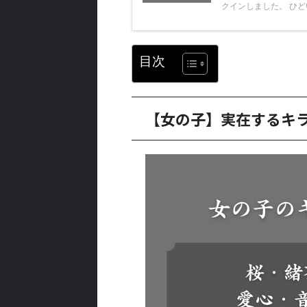
クインしました。 ひどい
目次
【女の子】実在するキ