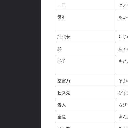
一三
にと
愛引
あい
理想女
りそ
碧
あく
恥子
さと
空宙乃
そぷ
ビス湖
びす
愛人
らび
金魚
きん