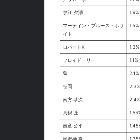
泉江 夕湖
1.9%
マーティン・ブルース・ホワ
1.5%
イト
ロバートK
1.3%
フロイド・リー
1.1%
梟
2.1%
笹岡
2.3
南方 恭次
2.4
真鍋 匠
1.55
嵐童 公平
1.45
尾野神 真
1.35