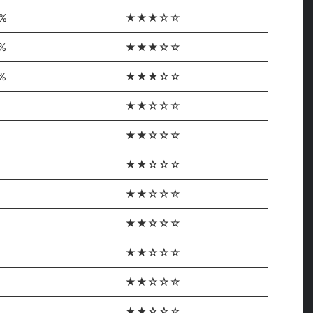
5%
★★★☆☆
%
★★★☆☆
%
★★★☆☆
★★☆☆☆
★★☆☆☆
★★☆☆☆
★★☆☆☆
★★☆☆☆
★★☆☆☆
★★☆☆☆
★★☆☆☆