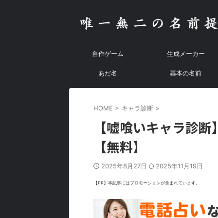
自作ゲーム
生成メーカー
あだ名
基本の名前
HOME
>
キャラ診断
>
【嘘喰いキャラ診断
【無料】
2025年8月27日
2025年11月19日
【PR】本記事にはプロモーションが含まれています。