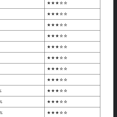
★★★☆☆
★★★☆☆
★★★☆☆
%
★★★☆☆
%
★★★☆☆
★★★☆☆
★★★☆☆
★★★☆☆
%
★★★☆☆
%
★★★☆☆
5%
★★★☆☆