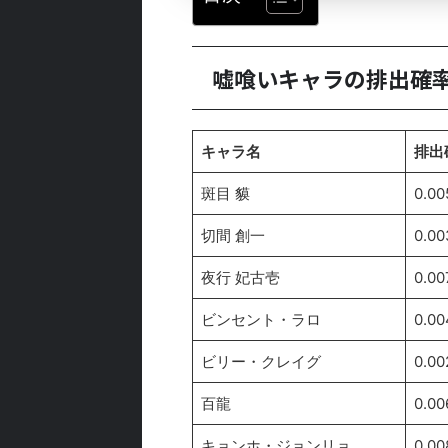
嘘喰いキャラの排出確
キャラ名
排出
斑目 貘
0.0
切間 創一
0.0
夜行 妃古壱
0.0
ビンセント・ラロ
0.0
ビリー・クレイグ
0.0
百龍
0.0
キョンホ・ジョンリョ
0.0