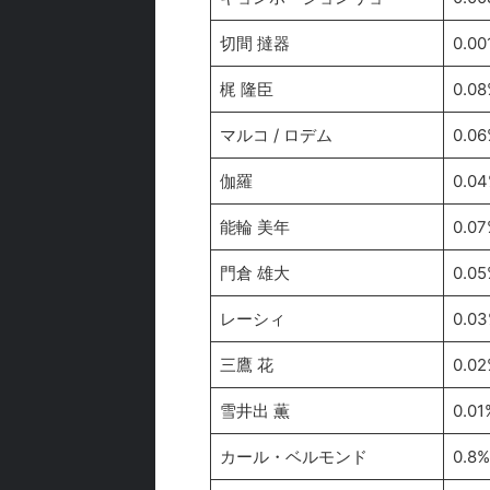
切間 撻器
0.00
梶 隆臣
0.08
マルコ / ロデム
0.06
伽羅
0.0
能輪 美年
0.07
門倉 雄大
0.05
レーシィ
0.0
三鷹 花
0.02
雪井出 薫
0.01
カール・ベルモンド
0.8%