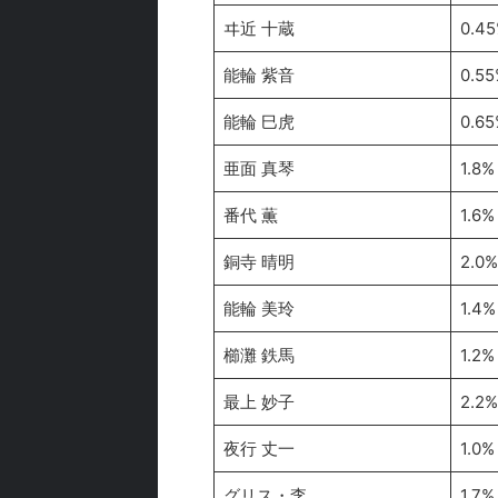
ヰ近 十蔵
0.4
能輪 紫音
0.55
能輪 巳虎
0.65
亜面 真琴
1.8%
番代 薫
1.6%
銅寺 晴明
2.0%
能輪 美玲
1.4%
櫛灘 鉄馬
1.2%
最上 妙子
2.2%
夜行 丈一
1.0%
グリス・李
1.7%