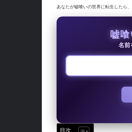
あなたが嘘喰いの世界に転生したら、
嘘喰
名前
目次