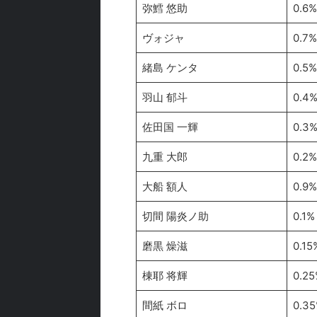
弥鱈 悠助
0.6%
ヴォジャ
0.7%
緒島 ケンタ
0.5%
羽山 郁斗
0.4
佐田国 一輝
0.3
九重 大郎
0.2%
大船 額人
0.9%
切間 陽炎ノ助
0.1%
磨黒 燥滋
0.15
棟耶 将輝
0.25
間紙 ボロ
0.3