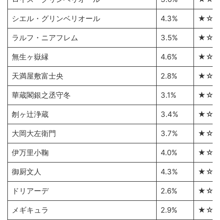
シエル・グリンベリオール
4.3%
★☆
ラルフ・ニアフレム
3.5%
★☆
無生ヶ嶽縁
4.6%
★☆
天満屋敷富士央
2.8%
★☆
華蔵閣銀之丞守冬
3.1%
★☆
刎ヶ辻浄蔵
3.4%
★☆
大岡大左衛門
3.7%
★☆
伊万里小鞠
4.0%
★☆
御厨文人
4.3%
★☆
ドリアーデ
2.6%
★☆
メギキュラ
2.9%
★☆