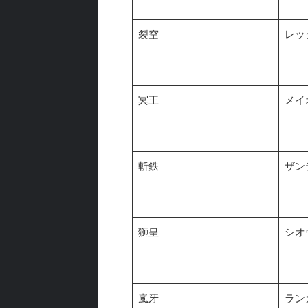
裂空
レッ
冥王
メイ
斬鉄
ザン
獅皇
シオ
嵐牙
ラン