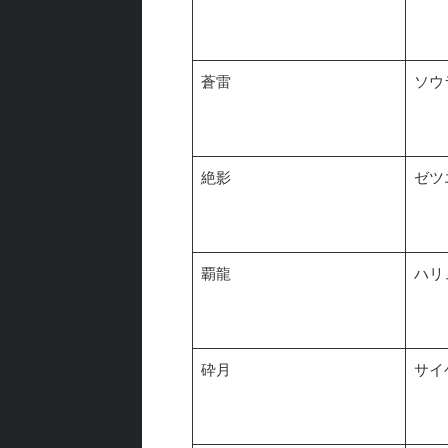
蒼雷
ソウ
絶影
ゼツ
覇龍
ハリ
砕月
サイ