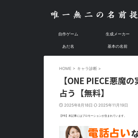
自作ゲーム
生成メーカー
あだ名
基本の名前
HOME
>
キャラ診断
>
【ONE PIECE悪
占う【無料】
2025年8月18日
2025年11月19日
【PR】本記事にはプロモーションが含まれています。