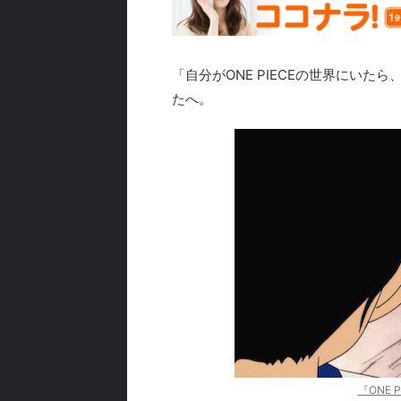
「自分がONE PIECEの世界にい
たへ。
『ONE