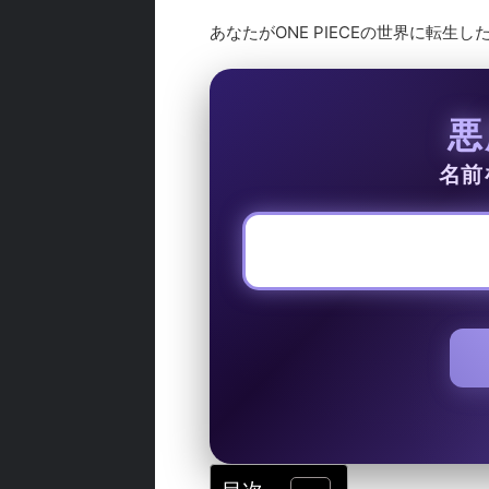
あなたがONE PIECEの世界に転
悪
名前