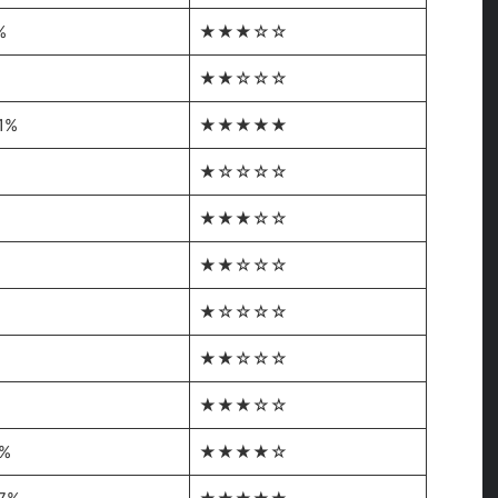
%
★★★☆☆
★★☆☆☆
1%
★★★★★
★☆☆☆☆
★★★☆☆
%
★★☆☆☆
%
★☆☆☆☆
★★☆☆☆
★★★☆☆
4%
★★★★☆