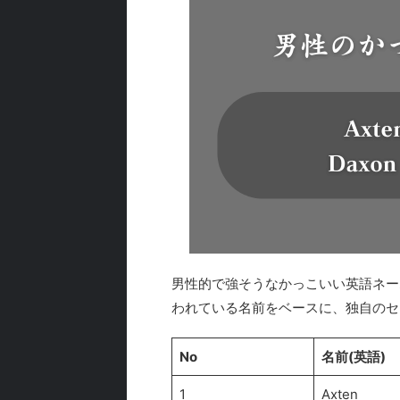
男性的で強そうなかっこいい英語ネー
われている名前をベースに、独自のセ
No
名前(英語)
1
Axten