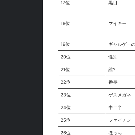
17位
黒目
18位
マイキー
19位
ギャルゲー
20位
性別
21位
誰?
22位
番長
23位
ゲスメガネ
24位
中二半
25位
ファイチン
26位
ぼっち