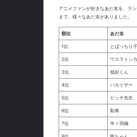
アニメファンが好きなあだ名を、ラン
まで、様々なあだ名がありました。
順位
あだ名
1位
とばっちり
2位
ウスラトン
3位
低杉くん
4位
バカイザー
5位
ビッチ先生
6位
恥将
7位
半々羽織
8位
銀ちゃん