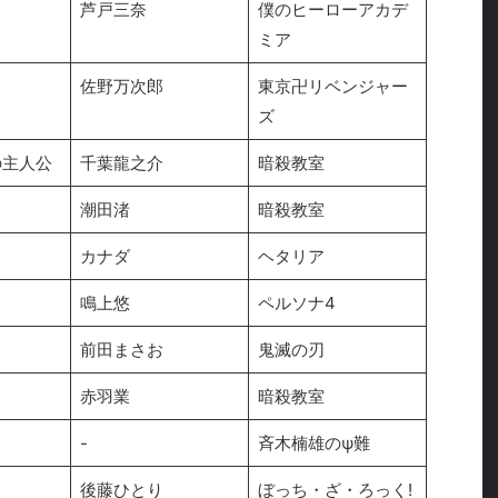
芦戸三奈
僕のヒーローアカデ
ミア
佐野万次郎
東京卍リベンジャー
ズ
の主人公
千葉龍之介
暗殺教室
潮田渚
暗殺教室
カナダ
ヘタリア
鳴上悠
ペルソナ4
前田まさお
鬼滅の刃
赤羽業
暗殺教室
-
斉木楠雄のψ難
後藤ひとり
ぼっち・ざ・ろっく!