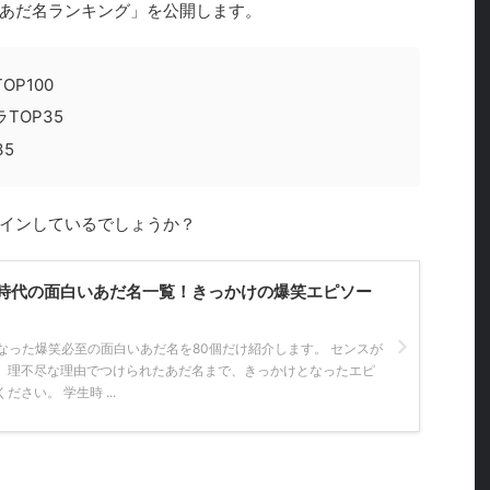
あだ名ランキング」を公開します。
P100
TOP35
5
インしているでしょうか？
時代の面白いあだ名一覧！きっかけの爆笑エピソー
なった爆笑必至の面白いあだ名を80個だけ紹介します。 センスが
、理不尽な理由でつけられたあだ名まで、きっかけとなったエピ
さい。 学生時 ...