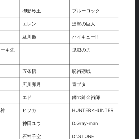
御影玲王
ブルーロック
郎
エレン
進撃の巨人
及川徹
ハイキュー!!
テーキ先
-
鬼滅の刃
五条悟
呪術廻戦
広川卯月
青ブタ
エド
鋼の錬金術師
死神
ヒソカ
HUNTER×HUNTER
神田ユウ
D.Gray-man
石神千空
Dr.STONE