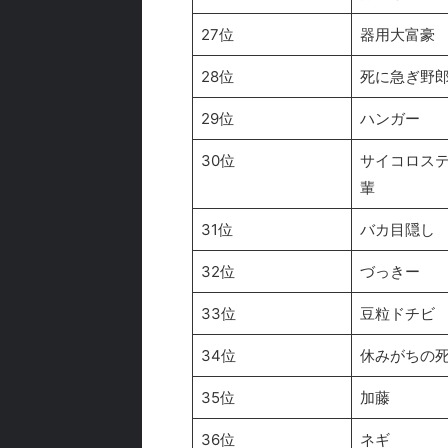
27位
器用大富豪
28位
死に急ぎ野
29位
ハンガー
30位
サイコロス
輩
31位
バカ目隠し
32位
づっきー
33位
豆粒ドチビ
34位
休みがちの
35位
加藤
36位
ネギ