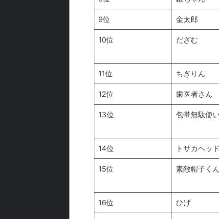
9位
金太郎
10位
だざむ
11位
ちぎりん
12位
歯医者さん
13位
包帯無駄使
14位
トサカヘッ
15位
素敵帽子く
16位
ひげ