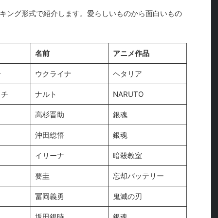
キング形式で紹介します。愛らしいものから面白いもの
名前
アニメ作品
子
ウクライナ
ヘタリア
カチ
ナルト
NARUTO
高杉晋助
銀魂
沖田総悟
銀魂
イリーナ
暗殺教室
要圭
忘却バッテリー
冨岡義勇
鬼滅の刃
坂田銀時
銀魂